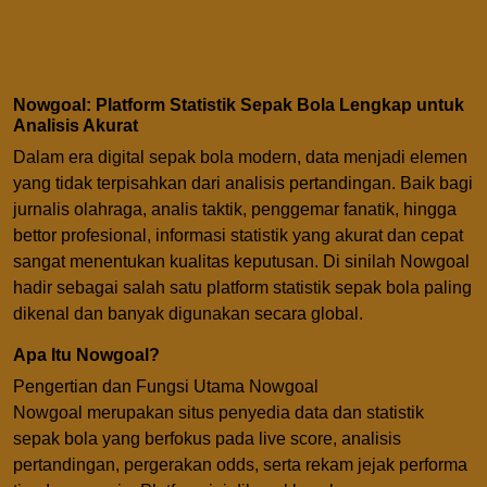
Nowgoal: Platform Statistik Sepak Bola Lengkap untuk
Analisis Akurat
Dalam era digital sepak bola modern, data menjadi elemen
yang tidak terpisahkan dari analisis pertandingan. Baik bagi
jurnalis olahraga, analis taktik, penggemar fanatik, hingga
bettor profesional, informasi statistik yang akurat dan cepat
sangat menentukan kualitas keputusan. Di sinilah Nowgoal
hadir sebagai salah satu platform statistik sepak bola paling
dikenal dan banyak digunakan secara global.
Apa Itu Nowgoal?
Pengertian dan Fungsi Utama Nowgoal
Nowgoal merupakan situs penyedia data dan statistik
sepak bola yang berfokus pada live score, analisis
pertandingan, pergerakan odds, serta rekam jejak performa