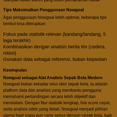
Tips Maksimalkan Penggunaan Nowgoal
Agar penggunaan Nowgoal lebih optimal, beberapa tips
berikut bisa diterapkan:
Fokus pada statistik relevan (kandang/tandang, 5
laga terakhir)
Kombinasikan dengan analisis berita tim (cedera,
rotasi)
Gunakan data sebagai referensi, bukan kepastian
Kesimpulan
Nowgoal sebagai Alat Analisis Sepak Bola Modern
Nowgoal bukan sekadar situs skor sepak bola. Ia adalah
platform data dan analisis yang membantu pengguna
memahami pertandingan secara lebih objektif dan
mendalam. Dengan fitur statistik lengkap, live score cepat,
serta analisis odds yang detail, Nowgoal menjadi pilihan
utama bagi siapa pun yang serius dengan sepak bola, baik