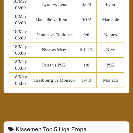
18/May
Lyon vs Lens
0:3/4
Lyon
03:00
18/May
Marseille vs Rennes
0:1/2
Marseille
03:00
18/May
Nantes vs Toulouse
0:0
Nantes
03:00
18/May
Nice vs Metz
0:1 1/2
Nice
03:00
18/May
Paris vs PSG
1:0
PSG
03:00
18/May
Strasbourg vs Monaco
1/4:0
Monaco
03:00
Klasemen Top 5 Liga Eropa