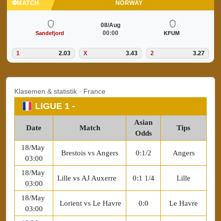
⚽
MATCH
NORWAY
08/Aug
00:00
Sandefjord
KFUM
1
2.03
X
3.43
2
3.27
Klasemen & statistik · France
LIGUE 1 -
Asian
Date
Match
Tips
Odds
18/May
Brestois vs Angers
0:1/2
Angers
03:00
18/May
Lille vs AJ Auxerre
0:1 1/4
Lille
03:00
18/May
Lorient vs Le Havre
0:0
Le Havre
03:00