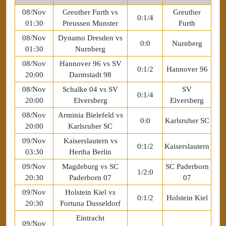
08/Nov
Greuther Furth vs
Greuther
0:1/4
01:30
Preussen Munster
Furth
08/Nov
Dynamo Dresden vs
0:0
Nurnberg
01:30
Nurnberg
08/Nov
Hannover 96 vs SV
0:1/2
Hannover 96
20:00
Darmstadt 98
08/Nov
Schalke 04 vs SV
SV
0:1/4
20:00
Elversberg
Elversberg
08/Nov
Arminia Bielefeld vs
0:0
Karlsruher SC
20:00
Karlsruher SC
09/Nov
Kaiserslautern vs
0:1/2
Kaiserslautern
03:30
Hertha Berlin
09/Nov
Magdeburg vs SC
SC Paderborn
1/2:0
20:30
Paderborn 07
07
09/Nov
Holstein Kiel vs
0:1/2
Holstein Kiel
20:30
Fortuna Dusseldorf
Eintracht
09/Nov