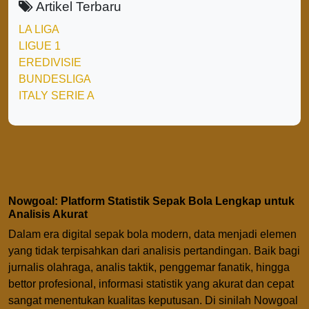
Artikel Terbaru
LA LIGA
LIGUE 1
EREDIVISIE
BUNDESLIGA
ITALY SERIE A
Nowgoal: Platform Statistik Sepak Bola Lengkap untuk
Analisis Akurat
Dalam era digital sepak bola modern, data menjadi elemen
yang tidak terpisahkan dari analisis pertandingan. Baik bagi
jurnalis olahraga, analis taktik, penggemar fanatik, hingga
bettor profesional, informasi statistik yang akurat dan cepat
sangat menentukan kualitas keputusan. Di sinilah Nowgoal