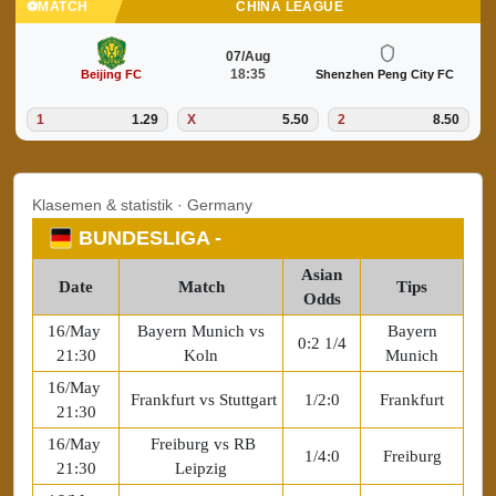
⚽
MATCH
FINLAND
07/Aug
23:00
SJK Seinäjoki
IF Gnistan
1
2.30
X
3.50
2
2.70
Klasemen & statistik · Germany
BUNDESLIGA -
Asian
Date
Match
Tips
Odds
16/May
Bayern Munich vs
Bayern
0:2 1/4
21:30
Koln
Munich
16/May
Frankfurt vs Stuttgart
1/2:0
Frankfurt
21:30
16/May
Freiburg vs RB
1/4:0
Freiburg
21:30
Leipzig