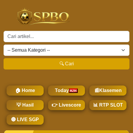
🔍 Cari
🏠 Home
Today
📰Klasemen
💡 Hasil
👉 Livescore
📊 RTP SLOT
🔴 LIVE SGP