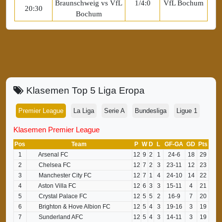
Braunschweig vs VfL
1/4:0
VfL Bochum
20:30
Bochum
Klasemen Top 5 Liga Eropa
Premier League
La Liga
Serie A
Bundesliga
Ligue 1
Klasemen Premier League
Pos
Team
P
W
D
L
GF-GA
GD
Pts
1
Arsenal FC
12
9
2
1
24-6
18
29
2
Chelsea FC
12
7
2
3
23-11
12
23
3
Manchester City FC
12
7
1
4
24-10
14
22
4
Aston Villa FC
12
6
3
3
15-11
4
21
5
Crystal Palace FC
12
5
5
2
16-9
7
20
6
Brighton & Hove Albion FC
12
5
4
3
19-16
3
19
7
Sunderland AFC
12
5
4
3
14-11
3
19