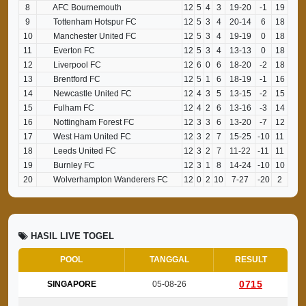
8
AFC Bournemouth
12
5
4
3
19-20
-1
19
9
Tottenham Hotspur FC
12
5
3
4
20-14
6
18
10
Manchester United FC
12
5
3
4
19-19
0
18
11
Everton FC
12
5
3
4
13-13
0
18
12
Liverpool FC
12
6
0
6
18-20
-2
18
13
Brentford FC
12
5
1
6
18-19
-1
16
14
Newcastle United FC
12
4
3
5
13-15
-2
15
15
Fulham FC
12
4
2
6
13-16
-3
14
16
Nottingham Forest FC
12
3
3
6
13-20
-7
12
17
West Ham United FC
12
3
2
7
15-25
-10
11
18
Leeds United FC
12
3
2
7
11-22
-11
11
19
Burnley FC
12
3
1
8
14-24
-10
10
20
Wolverhampton Wanderers FC
12
0
2
10
7-27
-20
2
HASIL LIVE TOGEL
POOL
TANGGAL
RESULT
0715
SINGAPORE
05-08-26